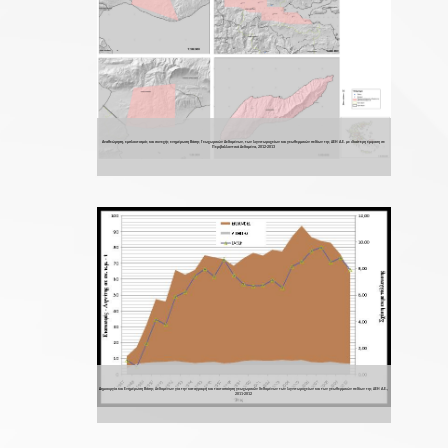
Αναθεώρηση, εμπλουτισμός και συνεχής ενημέρωση Βάσης Γεωχωρικών Δεδομένων, των λιγνιτωρυχείων και γεωθερμικών πεδίων της ΔΕΗ Α.Ε. με ιδιαίτερη έμφαση σε
Περιβαλλοντικά Δεδομένα, 2012-2013
Δημιουργία και Ενημέρωση Βάσης Δεδομένων για την καταγραφή και ταυτοποίηση γεωχωρικών δεδομένων των λιγνιτωρυχείων και των γεωθερμικών πεδίων της ΔΕΗ Α.Ε.,
2011-2012