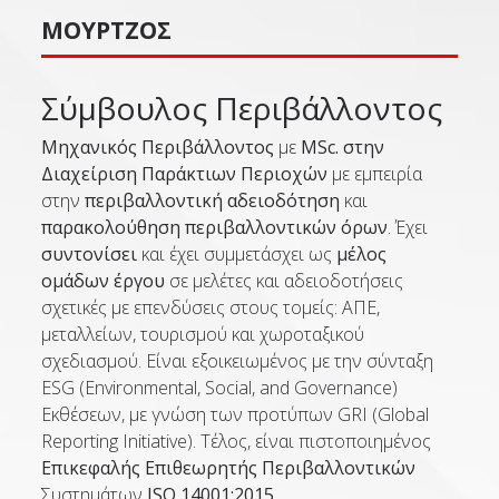
ΜΟΎΡΤΖΟΣ
Σύμβουλος Περιβάλλοντος
Μηχανικός Περιβάλλοντος
με
M
Sc
. στην
Διαχείριση Παράκτιων Περιοχών
με εμπειρία
στην
περιβαλλοντική
αδειοδότηση
και
παρακολούθηση περιβαλλοντικών όρων
. Έχει
συντονίσει
και έχει συμμετάσχει ως
μέλος
ομάδων έργου
σε μελέτες και
αδειοδοτήσεις
σχετικές με επενδύσεις στους τομείς: ΑΠΕ,
μεταλλείων, τουρισμού και χωροταξικού
σχεδιασμού. Είναι εξοικειωμένος με την σύνταξη
ESG (
Environmental
, Social, and
Governance
)
Εκθέσεων, με γνώση των προτύπων GRI (
Global
Reporting
Initiative
). Τέλος, είναι πιστοποιημένος
Επικεφαλής Επιθεωρητής Περιβαλλοντικών
Συστημάτων
ISO 14001:2015
.