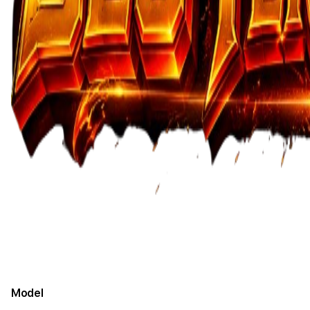
Model