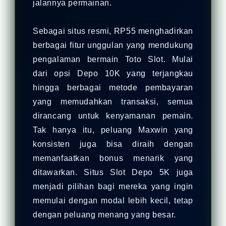
jalannya permainan.
Sebagai situs resmi, RP55 menghadirkan
berbagai fitur unggulan yang mendukung
pengalaman bermain Toto Slot. Mulai
dari opsi Depo 10K yang terjangkau
hingga berbagai metode pembayaran
yang memudahkan transaksi, semua
dirancang untuk kenyamanan pemain.
Tak hanya itu, peluang Maxwin yang
konsisten juga bisa diraih dengan
memanfaatkan bonus menarik yang
ditawarkan. Situs Slot Depo 5K juga
menjadi pilihan bagi mereka yang ingin
memulai dengan modal lebih kecil, tetap
dengan peluang menang yang besar.