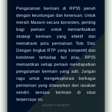
Pengalaman bermain di RP55 penuh
dengan keuntungan dan keseruan. Untuk
meraih Maxwin secara konsisten, penting
bagi pemain untuk memanfaatkan
strategi bermain yang efektif dan
memahami pola permainan Toto Slot.
Dengan tingkat RTP yang kompetitif dan
komitmen terhadap fair play, RP55
memastikan setiap pemain mendapatkan
pengalaman bermain yang adil. Jangan
ragu untuk mengeksplorasi berbagai
permainan yang ditawarkan dan rasakan
sendiri sensasi bermain di situs
terpercaya ini.
ADVERTISEMENT