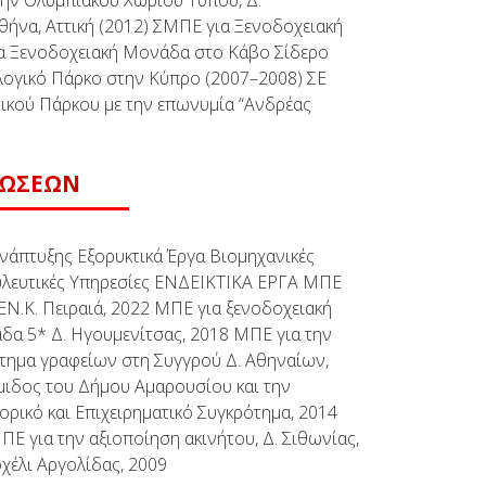
ην Ολυμπιακού Χωριού Τύπου, Δ.
ήνα, Αττική (2012) ΣΜΠΕ για Ξενοδοχειακή
α Ξενοδοχειακή Μονάδα στο Κάβο Σίδερο
λογικό Πάρκο στην Κύπρο (2007–2008) ΣΕ
τικού Πάρκου με την επωνυμία “Ανδρέας
ΤΩΣΕΩΝ
Ανάπτυξης Εξορυκτικά Έργα Βιομηχανικές
υλευτικές Υπηρεσίες ΕΝΔΕΙΚΤΙΚΑ ΕΡΓΑ ΜΠΕ
 ΕΝ.Κ. Πειραιά, 2022 ΜΠΕ για ξενοδοχειακή
δα 5* Δ. Ηγουμενίτσας, 2018 ΜΠΕ για την
τημα γραφείων στη Συγγρού Δ. Αθηναίων,
μιδος του Δήμου Αμαρουσίου και την
ορικό και Επιχειρηματικό Συγκρότημα, 2014
Ε για την αξιοποίηση ακινήτου, Δ. Σιθωνίας,
χέλι Αργολίδας, 2009