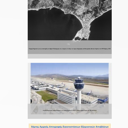
Παροχή Υπηρεσιών για την υποστήριξη του Δήμου Παλαιόχωρας στις ενέργειες ένταξης των έργων Διαχείρισης και Κατεργασίας Αστικών Λυμάτων στο ΠΕΠ Κρήτης, 2012
Μελέτη διαχείρισης υγρών αποβλήτων στο Διεθνή Αερολιμένα Αθηνών (Νότιο Τμήμα), Κοροπί, Αττική, 2010-2011