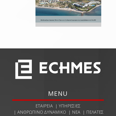
Αδειοδότηση Έργων Διαχείρισης Υδάτινων Πόρων για τα Ξενοδοχειακά Συγκροτήματα στην περιοχή Καρδάμαινα στη Ν. Κω,2020
MENU
ΕΤΑΙΡΕΊΑ
ΥΠΗΡΕΣΊΕΣ
ΑΝΘΡΏΠΙΝΟ ΔΥΝΑΜΙΚΌ
ΝΈΑ
ΠΕΛΆΤΕΣ