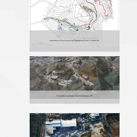
Επικαιροποίηση της Μελέτης Διαχείρισης Υγρών Αποβλήτων Έργου Δ. Σαπών, Π.Ε. Ροδόπης,2011
Μελέτη Διάθεσης Υγρών Αποβλήτων Έργου Χρυσού Περάματος, 2010