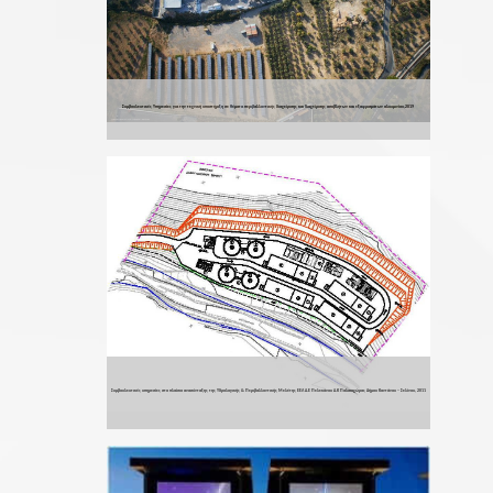
Συμβουλευτικές Υπηρεσίες για την τεχνική υποστήριξη σε θέματα περιβαλλοντικής διαχείρισης και διαχείρισης αποβλήτων και εξαφρισμάτων αλουμινίου,2019
Συμβουλευτικές υπηρεσίες στο πλαίσιο ανασύνταξης της Υδρολογικής & Περιβαλλοντικής Μελέτης ΕΕΛ Δ.Ε Πελεκάνου Δ.Κ Παλαιοχώρας Δήμου Καντάνου – Σελίνου, 2011