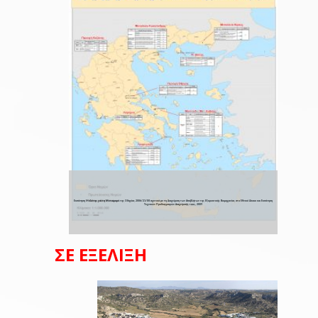
Εκπόνηση Μελέτης για τη Μεταφορά της Οδηγίας 2006/21/ΕΚ σχετικά με τη Διαχείριση των Αποβλήτων της Εξορυκτικής Βιομηχανίας στο Εθνικό Δίκαιο και Εκπόνηση
Τεχνικών Προδιαγραφών Διαχείρισής τους, 2009
ΣΕ ΕΞΕΛΙΞΗ